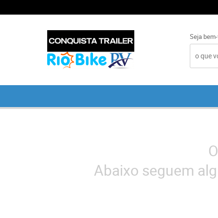
Seja bem-
O
Abaixo seguem alg