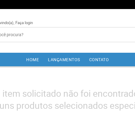
vindo(a),
Faça login
HOME
LANÇAMENTOS
CONTATO
 item solicitado não foi encontrad
uns produtos selecionados especi