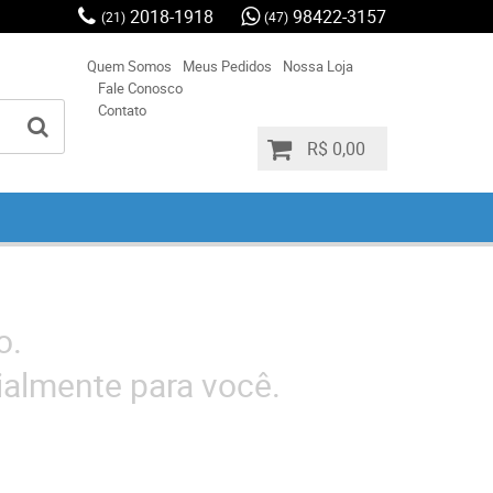
2018-1918
98422-3157
(21)
(47)
Quem Somos
Meus Pedidos
Nossa Loja
Fale Conosco
Contato
R$ 0,00
o.
almente para você.