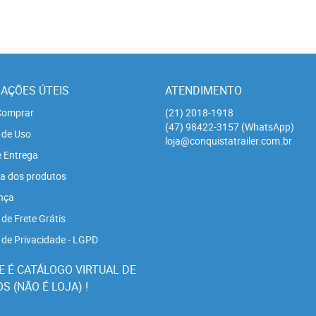
AÇÕES ÚTEIS
ATENDIMENTO
omprar
(21)
2018-1918
(47)
98422-3157
(WhatsApp)
 de Uso
loja@conquistatrailer.com.br
e Entrega
a dos produtos
nça
 de Frete Grátis
a de Privacidade - LGPD
E É CATÁLOGO VIRTUAL DE
 (NÃO É LOJA) !