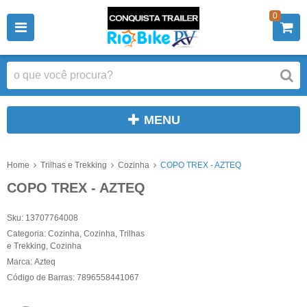
0
MENU
Home
Trilhas e Trekking
Cozinha
COPO TREX - AZTEQ
COPO TREX - AZTEQ
Sku:
13707764008
Categoria:
Cozinha
,
Cozinha
,
Trilhas
e Trekking
,
Cozinha
Marca:
Azteq
Código de Barras:
7896558441067